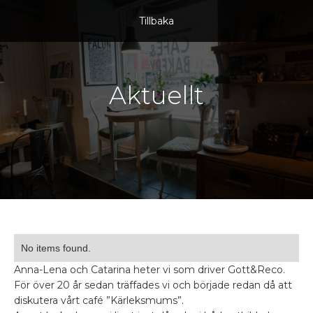
Tillbaka
Aktuellt
No items found.
Anna-Lena och Catarina heter vi som driver Gott&Reco.
För över 20 år sedan träffades vi och började redan då att
diskutera vårt café ”Kärleksmums”.